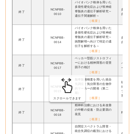
バイオバンク検体を用いた
多発性硬化症および視神経
NCNPBB-
多発性硬
脊髄炎の遺伝子解析研究～
終了
0010
炎
遺伝子関連解析～
[ 概要 ]
バイオバンク検体を用いた
多発性硬化症および視神経
脊髄炎の遺伝子解析研究～
NCNPBB-
多発性硬
終了
病態解明へ向けて特定の遺
0014
炎
伝子を解析する～
[ 概要 ]
ベッカー型筋ジストロフィ
ーにおける精神障害の背景
NCNPBB-
ベッカー
終了
因子の検討
0017
ー
[ 概要 ]
脳脊髄液検査を用いた統合
統合失調
失調症・気分障害の生物学
NCNPBB-
体抗体脳
的マーカーの開発（第二
終了
0015
ツハイマ
期）
害、前頭
[ 概要 ]
スクロールできます
精神科治療における未改善
の中断の促進・防止要因の
NCNPBB-
終了
精神疾患
発見
0018
[ 概要 ]
自閉症スペクトラム障害・
統合失調症の鑑別における
NCNPBB-
自閉症ス