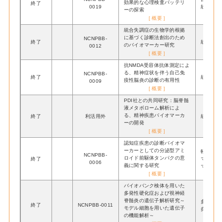
効果的な心理検査バッテリ
終了
0019
統合失調
ーの探索
[ 概要 ]
統合失調症の生物学的根拠
に基づく診断法創出のため
NCNPBB-
終了
統合失調
のバイオマーカー研究
0012
[ 概要 ]
抗NMDA受容体抗体測定によ
る、精神症状を伴う自己免
NCNPBB-
終了
統合失調
疫性脳炎の診断の有用性
0009
[ 概要 ]
PDI社との共同研究：脳脊髄
液メタボローム解析によ
る、精神疾患バイオマーカ
終了
利活用外
統合失調
ーの開発
[ 概要 ]
認知症疾患の診断バイオマ
ーカーとしての分泌型アミ
軽度認知
NCNPBB-
ロイド前駆体タンパクの意
終了
マー認知
0006
義に関する研究
マー認知
[ 概要 ]
バイオバンク検体を用いた
多発性硬化症および視神経
脊髄炎の遺伝子解析研究～
多発性硬
終了
NCNPBB-0011
モデル細胞を用いた遺伝子
炎
の機能解析～