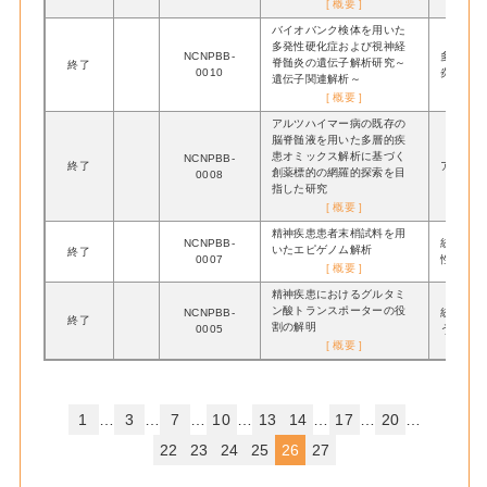
[ 概要 ]
バイオバンク検体を用いた
多発性硬化症および視神経
NCNPBB-
多発性硬
脊髄炎の遺伝子解析研究～
終了
0010
炎
遺伝子関連解析～
[ 概要 ]
アルツハイマー病の既存の
脳脊髄液を用いた多層的疾
患オミックス解析に基づく
NCNPBB-
終了
アルツハ
創薬標的の網羅的探索を目
0008
指した研究
[ 概要 ]
精神疾患患者末梢試料を用
NCNPBB-
統合失調
いたエピゲノム解析
終了
0007
性障害
[ 概要 ]
精神疾患におけるグルタミ
ン酸トランスポーターの役
NCNPBB-
統合失調
終了
割の解明
0005
うつ病
[ 概要 ]
1
…
3
…
7
…
10
…
13
14
…
17
…
20
…
22
23
24
25
26
27