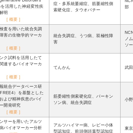
enerative Disorders
NC
症・多系統萎縮症、筋萎縮性側
ND)を活用した神経変性疾
部
索硬化症、タウオパチー
解明
[ 概要 ]
検査を用いた統合失調
NC
障害の生物学的マーカ
統合失調症、うつ病、双極性障
ノム
害
ソ
[ 概要 ]
ンク試料を活用したて
関連するバイオマーカ
てんかん
武
[ 概要 ]
報統合データベース研
PFREE4）を基盤とした
筋委縮性側索硬化症、パーキン
および精神疾患のバイ
小
ソン病、統合失調症
ー開発研究
[ 概要 ]
ンサーを用いたアルツ
アルツハイマー病、レビー小体
病バイオマーカー分析
東
型認知症、前頭側頭葉型認知症