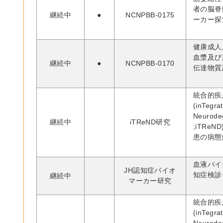
者の脳脊
継続中
●
NCNPBB-0175
ーカー探
健康成人
血漿及び
継続中
●
NCNPBB-0170
伝達物質
統合的疾
(inTegrat
Neurodeg
継続中
iTReND研究
;iTRe
患の病態
血液バイ
JH認知症バイオ
知症検診
継続中
マーカー研究
統合的疾
(inTegrat