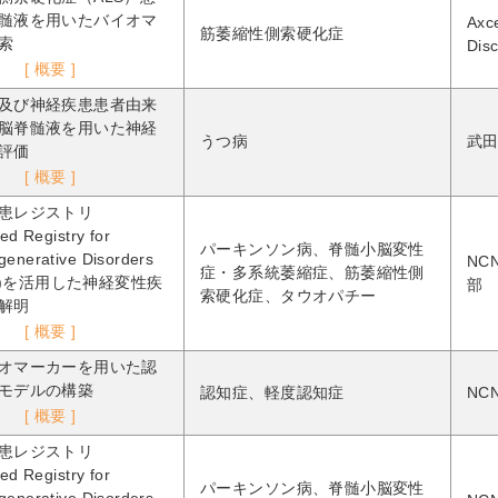
髄液を用いたバイオマ
Axc
筋萎縮性側索硬化症
索
Dis
[ 概要 ]
及び神経疾患患者由来
脳脊髄液を用いた神経
うつ病
武
評価
[ 概要 ]
患レジストリ
ed Registry for
パーキンソン病、脊髄小脳変性
enerative Disorders
NC
症・多系統萎縮症、筋萎縮性側
ND)を活用した神経変性疾
部
索硬化症、タウオパチー
解明
[ 概要 ]
オマーカーを用いた認
モデルの構築
認知症、軽度認知症
NC
[ 概要 ]
患レジストリ
ed Registry for
パーキンソン病、脊髄小脳変性