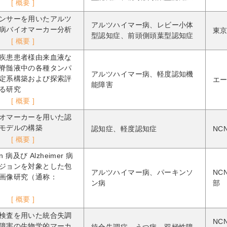
[ 概要 ]
ンサーを用いたアルツ
アルツハイマー病、レビー小体
病バイオマーカー分析
東
型認知症、前頭側頭葉型認知症
[ 概要 ]
疾患患者様由来血液な
脊髄液中の各種タンパ
アルツハイマー病、軽度認知機
定系構築および探索評
エ
能障害
る研究
[ 概要 ]
オマーカーを用いた認
モデルの構築
認知症、軽度認知症
NC
[ 概要 ]
on 病及び Alzheimer 病
ジョンを対象とした包
アルツハイマー病、パーキンソ
NC
画像研究（通称：
ン病
部
[ 概要 ]
検査を用いた統合失調
NC
障害の生物学的マーカ