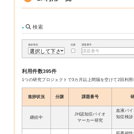
検索
進捗状況
分譲
課題番号
利用件数395件
1つの研究プロジェクトで3カ月以上間隔を空けて2回利用し
進捗状況
分譲
課題番号
血液バイ
JH認知症バイオ
知症検診
継続中
マーカー研究
筋萎縮性