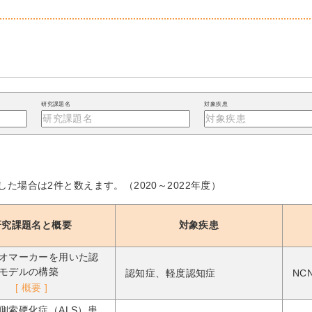
研究課題名
対象疾患
た場合は2件と数えます。（2020～2022年度）
研究課題名と概要
対象疾患
オマーカーを用いた認
モデルの構築
認知症、軽度認知症
NC
[ 概要 ]
側索硬化症（ALS）患