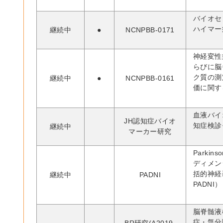
バイオセ
ハイマー
継続中
●
NCNPBB-0171
神経変性
らびに脳
ク質の測
継続中
●
NCNPBB-0161
価に関す
血液バイ
JH認知症バイオ
知症検診
継続中
マーカー研究
Parkins
ディメン
括的神経
継続中
PADNI
PADNI）
脳脊髄液
症・気分