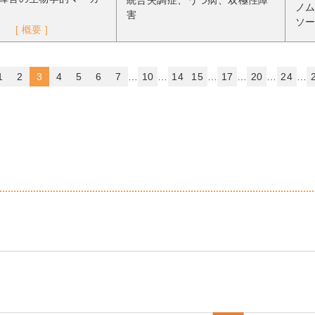
統合失調症、うつ病、双極性障
ノム
害
ソ
[ 概要 ]
1
2
3
4
5
6
7
…
10
…
14
15
…
17
…
20
…
24
…