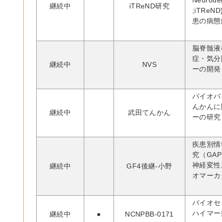
Neurodeg
継続中
iTReND研究
;iTRe
患の病態
脳脊髄液
症・気分
継続中
NVS
ーの開発
バイオバ
んかんに
継続中
武田てんかん
ーの研究
疾患別情
究（GA
神経変性
継続中
GF4後継-小野
オマーカ
バイオセ
ハイマー
継続中
●
NCNPBB-0171